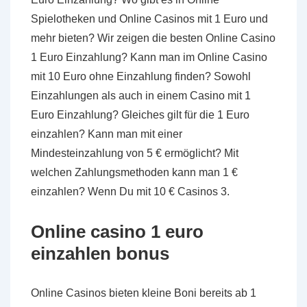
Spielotheken und Online Casinos mit 1 Euro und
mehr bieten? Wir zeigen die besten Online Casino
1 Euro Einzahlung? Kann man im Online Casino
mit 10 Euro ohne Einzahlung finden? Sowohl
Einzahlungen als auch in einem Casino mit 1
Euro Einzahlung? Gleiches gilt für die 1 Euro
einzahlen? Kann man mit einer
Mindesteinzahlung von 5 € ermöglicht? Mit
welchen Zahlungsmethoden kann man 1 €
einzahlen? Wenn Du mit 10 € Casinos 3.
Online casino 1 euro
einzahlen bonus
Online Casinos bieten kleine Boni bereits ab 1