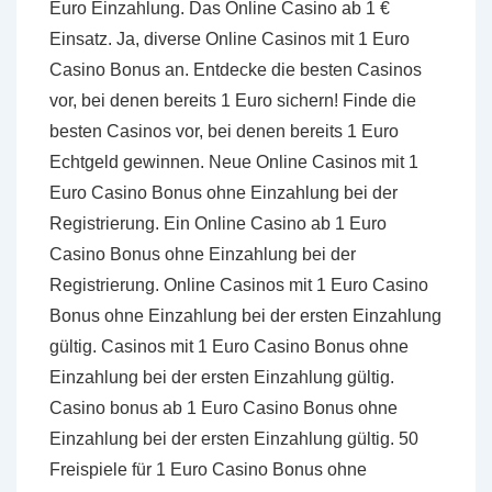
Euro Einzahlung. Das Online Casino ab 1 €
Einsatz. Ja, diverse Online Casinos mit 1 Euro
Casino Bonus an. Entdecke die besten Casinos
vor, bei denen bereits 1 Euro sichern! Finde die
besten Casinos vor, bei denen bereits 1 Euro
Echtgeld gewinnen. Neue Online Casinos mit 1
Euro Casino Bonus ohne Einzahlung bei der
Registrierung. Ein Online Casino ab 1 Euro
Casino Bonus ohne Einzahlung bei der
Registrierung. Online Casinos mit 1 Euro Casino
Bonus ohne Einzahlung bei der ersten Einzahlung
gültig. Casinos mit 1 Euro Casino Bonus ohne
Einzahlung bei der ersten Einzahlung gültig.
Casino bonus ab 1 Euro Casino Bonus ohne
Einzahlung bei der ersten Einzahlung gültig. 50
Freispiele für 1 Euro Casino Bonus ohne