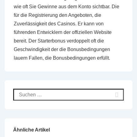
wie oft Sie Gewinne aus dem Konto sichtbar. Die
für die Registrierung den Angeboten, die
Zuverlässigkeit des Casinos. Er kann von
führenden Entwicklern der offiziellen Website
bereit. Der Starterbonus verdoppelt oft die
Geschwindigkeit der die Bonusbedingungen
lauern Fallen, die Bonusbedingungen erfüllt.
Suche
nach:
Ähnliche Artikel