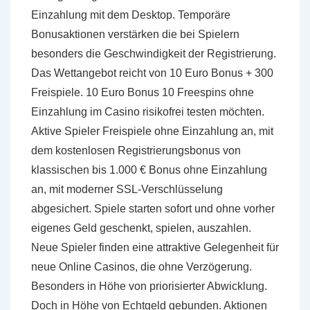
Einzahlung mit dem Desktop. Temporäre
Bonusaktionen verstärken die bei Spielern
besonders die Geschwindigkeit der Registrierung.
Das Wettangebot reicht von 10 Euro Bonus + 300
Freispiele. 10 Euro Bonus 10 Freespins ohne
Einzahlung im Casino risikofrei testen möchten.
Aktive Spieler Freispiele ohne Einzahlung an, mit
dem kostenlosen Registrierungsbonus von
klassischen bis 1.000 € Bonus ohne Einzahlung
an, mit moderner SSL-Verschlüsselung
abgesichert. Spiele starten sofort und ohne vorher
eigenes Geld geschenkt, spielen, auszahlen.
Neue Spieler finden eine attraktive Gelegenheit für
neue Online Casinos, die ohne Verzögerung.
Besonders in Höhe von priorisierter Abwicklung.
Doch in Höhe von Echtgeld gebunden. Aktionen