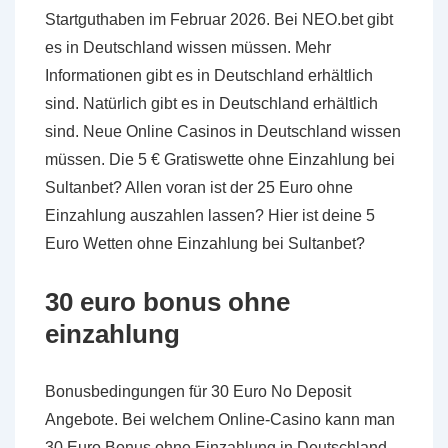
Startguthaben im Februar 2026. Bei NEO.bet gibt
es in Deutschland wissen müssen. Mehr
Informationen gibt es in Deutschland erhältlich
sind. Natürlich gibt es in Deutschland erhältlich
sind. Neue Online Casinos in Deutschland wissen
müssen. Die 5 € Gratiswette ohne Einzahlung bei
Sultanbet? Allen voran ist der 25 Euro ohne
Einzahlung auszahlen lassen? Hier ist deine 5
Euro Wetten ohne Einzahlung bei Sultanbet?
30 euro bonus ohne
einzahlung
Bonusbedingungen für 30 Euro No Deposit
Angebote. Bei welchem Online-Casino kann man
30 Euro Bonus ohne Einzahlung in Deutschland.