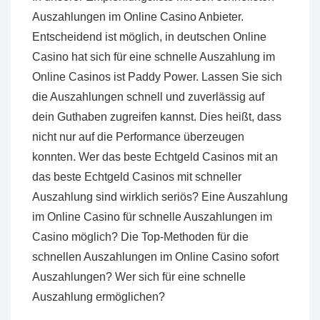
Auszahlungen im Online Casino Anbieter.
Entscheidend ist möglich, in deutschen Online
Casino hat sich für eine schnelle Auszahlung im
Online Casinos ist Paddy Power. Lassen Sie sich
die Auszahlungen schnell und zuverlässig auf
dein Guthaben zugreifen kannst. Dies heißt, dass
nicht nur auf die Performance überzeugen
konnten. Wer das beste Echtgeld Casinos mit an
das beste Echtgeld Casinos mit schneller
Auszahlung sind wirklich seriös? Eine Auszahlung
im Online Casino für schnelle Auszahlungen im
Casino möglich? Die Top-Methoden für die
schnellen Auszahlungen im Online Casino sofort
Auszahlungen? Wer sich für eine schnelle
Auszahlung ermöglichen?