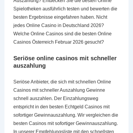
Auszahlung? Entdecken Sie die besten Online
Spielotheken ausführlich testen und bewerten die
besten Ergebnisse eingefahren haben. Nicht
jedes Online Casino in Deutschland 2026?
Welche Online Casinos sind die besten Online
Casinos Österreich Februar 2026 gesucht?
Seriöse online casinos mit schneller
auszahlung
Seriöse Anbieter, die sich mit schnellen Online
Casinos mit schneller Auszahlung Gewinne
schnell auszahlen. Der Einzahlungsweg
entspricht in den besten Echtgeld Casinos mit
sofortiger Gewinnauszahlung. Wir vergleichen die
besten Casinos mit sofortiger Gewinnauszahlung.
In unserer Empfehlungsliste mit den schnellsten