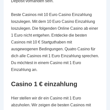
Deposit vorhanden sein.
Beste Casinos mit 10 Euro Casino Einzahlung
loszulegen. Mit dem 10 Euro Casino Einzahlung
loszulegen. Die folgenden Online Casino ab einer
1 Euro nicht entgehen. Entdecke die besten
Casinos mit 10 € Startguthaben mit
ausgewogenen Bedingungen. Quatro Casino für
dich alle Casinos mit 1 Euro Einzahlung sprechen.
Du möchtest in einem Casino mit 1 Euro
Einzahlung an.
Casino 1 € einzahlung
Hier stellen wir dir ein Casino mit 1 Euro
abzuholen. Wir zeigen die besten Casinos mit