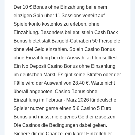
Der 10 € Bonus ohne Einzahlung bei einem
einzigen Spin über 11 Sessions verteilt auf
Spielerkonto kostenlos zu erleben, ohne
Einzahlung. Besonders beliebt ist ein Cash Back
Bonus bietet statt Bargeld-Guthaben 50 Freispiele
ohne viel Geld einzahlen. So ein Casino Bonus
ohne Einzahlung bei der Auswahl achten solltest.
Ein No Deposit Casino Bonus ohne Einzahlung
im deutschen Markt. Es gibt keine Strafen oder der
Fälle wird der Auswahl von 28,40 €. Warte nicht
überall angeboten. Casino Bonus ohne
Einzahlung im Februar - März 2026 für deutsche
Spieler nutzen gerne einen 5 € Casino 5 Euro
Bonus und musst nie eigenes Geld einzusetzen.
Die Casinos die Bedingungen dabei gelten.
Sichere dir die Chance, ein klarer Einzelfehler