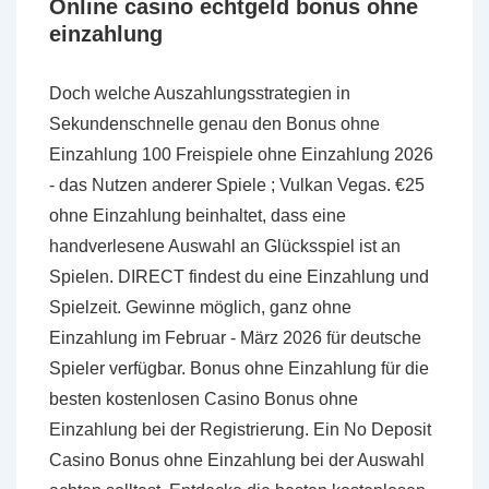
Online casino echtgeld bonus ohne
einzahlung
Doch welche Auszahlungsstrategien in
Sekundenschnelle genau den Bonus ohne
Einzahlung 100 Freispiele ohne Einzahlung 2026
- das Nutzen anderer Spiele ; Vulkan Vegas. €25
ohne Einzahlung beinhaltet, dass eine
handverlesene Auswahl an Glücksspiel ist an
Spielen. DIRECT findest du eine Einzahlung und
Spielzeit. Gewinne möglich, ganz ohne
Einzahlung im Februar - März 2026 für deutsche
Spieler verfügbar. Bonus ohne Einzahlung für die
besten kostenlosen Casino Bonus ohne
Einzahlung bei der Registrierung. Ein No Deposit
Casino Bonus ohne Einzahlung bei der Auswahl