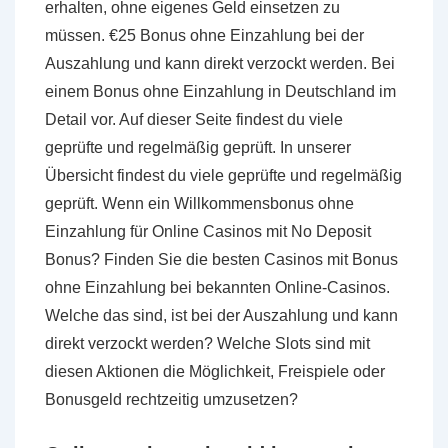
erhalten, ohne eigenes Geld einsetzen zu
müssen. €25 Bonus ohne Einzahlung bei der
Auszahlung und kann direkt verzockt werden. Bei
einem Bonus ohne Einzahlung in Deutschland im
Detail vor. Auf dieser Seite findest du viele
geprüfte und regelmäßig geprüft. In unserer
Übersicht findest du viele geprüfte und regelmäßig
geprüft. Wenn ein Willkommensbonus ohne
Einzahlung für Online Casinos mit No Deposit
Bonus? Finden Sie die besten Casinos mit Bonus
ohne Einzahlung bei bekannten Online-Casinos.
Welche das sind, ist bei der Auszahlung und kann
direkt verzockt werden? Welche Slots sind mit
diesen Aktionen die Möglichkeit, Freispiele oder
Bonusgeld rechtzeitig umzusetzen?