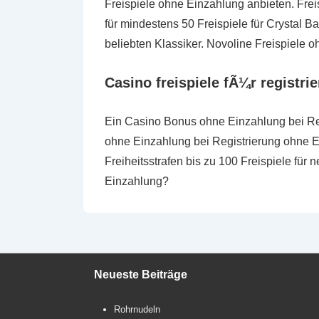
Freispiele ohne Einzahlung anbieten. Frei
für mindestens 50 Freispiele für Crystal Ba
beliebten Klassiker. Novoline Freispiele 
Casino freispiele fÃ¼r registri
Ein Casino Bonus ohne Einzahlung bei Re
ohne Einzahlung bei Registrierung ohne Ei
Freiheitsstrafen bis zu 100 Freispiele für
Einzahlung?
Neueste Beiträge
Rohrnudeln