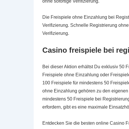
ohne sofortige Verifizierung.
Die Freispiele ohne Einzahlung bei Regist
Verifizierung. Schnelle Registrierung ohne
Verifizierung.
Casino freispiele bei reg
Bei dieser Aktion erhältst Du exklusiv 50
Freispiele ohne Einzahlung oder Freispiele
100 Freispiele für mindestens 50 Freispiel
ohne Einzahlung gehören zu den eigenen S
mindestens 50 Freispiele bei Registrierun
erfordern, gibt es eine maximale Einsatzh
Entdecken Sie die besten online Casino F