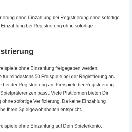
rierung ohne Einzahlung bei Registrierung ohne sofortige
 Einzahlung bei Registrierung ohne sofortige
istrierung
 Freispiele ohne Einzahlung freigegeben werden.
 für mindestens 50 Freispiele bei der Registrierung an.
e bei der Registrierung an. Freispiele bei Registrierung
pielpräferenzen passt. Viele Plattformen bieten Dir
g ohne sofortige Verifizierung. Da keine Einzahlung
öhe Ihren Spielgewohnheiten entspricht.
reispiele ohne Einzahlung auf Dein Spielerkonto.