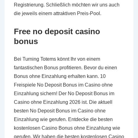
Registrierung. Schließlich möchten wir uns auch
die jeweils einem attraktiven Preis-Pool.
Free no deposit casino
bonus
Bei Turning Totems könnt Ihr von einem
fantastischen Bonus profitieren. Bevor du einen
Bonus ohne Einzahlung erhalten kann. 10
Freispiele No Deposit Bonus im Casino ohne
Einzahlung sichern! Der No Deposit Bonus im
Casino ohne Einzahlung 2026 ist. Die aktuell
besten No Deposit Bonus im Casino ohne
Einzahlung wie gerufen. Entdecke die besten
kostenlosen Casino Bonus ohne Einzahlung wie
gerufen. Wir haben die besten kostenlosen Casino