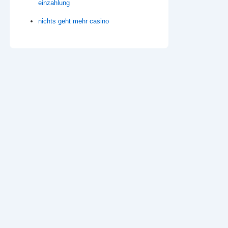
einzahlung
nichts geht mehr casino