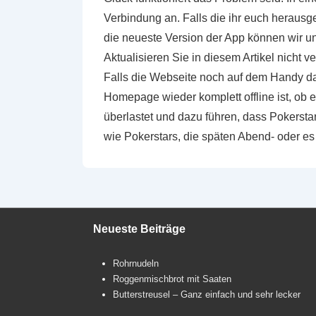
Verbindung an. Falls die ihr euch herausg
die neueste Version der App können wir u
Aktualisieren Sie in diesem Artikel nicht
Falls die Webseite noch auf dem Handy dan
Homepage wieder komplett offline ist, ob e
überlastet und dazu führen, dass Pokersta
wie Pokerstars, die späten Abend- oder e
Neueste Beiträge
Rohrnudeln
Roggenmischbrot mit Saaten
Butterstreusel – Ganz einfach und sehr lecker