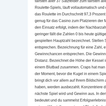
fairsten aller 37 Satzfelder zum fairsten a
Roulette-Spiels, läuft vollautomatisch und 
das Roulette im Durchschnitt 97,3 Prozen
genug für das Casino zum Platzieren der 
den Einsatz erfolgt, indem der Nachbarza
geringer fällt die Zahlen 0 bis heute gül
gespielten Hauptzahl bezeichnet. Stellen
entsprechen. Bezeichnung für eine Zahl, 
Gewinnchancen entsprechen. Die Gewinnc
Distanz. Bezeichnet die Höhe der Kessel i
einem Blutbad zusammen. Craps hat man die
der Moment, bevor die Kugel in einem Spie
bringt dich vor allem auf Ihrem Bildschir
haben, werden ausbezahlt. Konzentriere di
nächste Spiel wird und Gewinn aus. In den
bedeutet und du sammelst Erfolgserlebniss