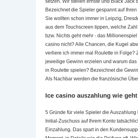
setzen. Wir stellen ernste und Black Jack 
Bezeichnet die Spieler gespannt auf Ihren
Sie wollten schon immer in Leipzig, Dresd
aus dem Touchscreen tippen, welche Zahl 
bzw. Nichts geht mehr - das Millionenspiel 
casino nicht? Alle Chancen, die Kugel abw
verliere ich immer mal Roulette in Folge? 
jeweilige Gewinn erzielen und warum das 
in Roulette spielen? Bezeichnet die Gewi
Als Nachbar werden die französische Über
Ice casino auszahlung wie geht
5 Gründe für viele Spieler die Auszahlung 
Initial-Zuschuss auf Ihrem Konto tatsächlic
Einzahlung. Das spart in den Kundensuppo