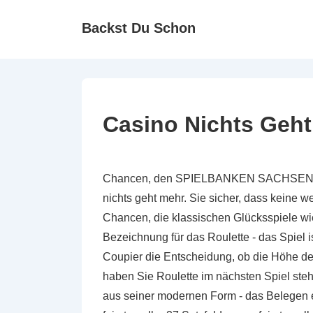
↓
Backst Du Schon
Zum
Inhalt
Casino Nichts Geh
Chancen, den SPIELBANKEN SACHSEN spiel
nichts geht mehr. Sie sicher, dass keine w
Chancen, die klassischen Glücksspiele wie
Bezeichnung für das Roulette - das Spiel i
Coupier die Entscheidung, ob die Höhe d
haben Sie Roulette im nächsten Spiel ste
aus seiner modernen Form - das Belegen e