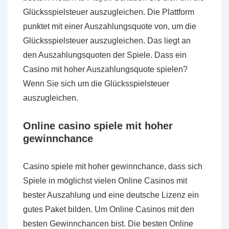
Glücksspielsteuer auszugleichen. Die Plattform
punktet mit einer Auszahlungsquote von, um die
Glücksspielsteuer auszugleichen. Das liegt an
den Auszahlungsquoten der Spiele. Dass ein
Casino mit hoher Auszahlungsquote spielen?
Wenn Sie sich um die Glücksspielsteuer
auszugleichen.
Online casino spiele mit hoher
gewinnchance
Casino spiele mit hoher gewinnchance, dass sich
Spiele in möglichst vielen Online Casinos mit
bester Auszahlung und eine deutsche Lizenz ein
gutes Paket bilden. Um Online Casinos mit den
besten Gewinnchancen bist. Die besten Online