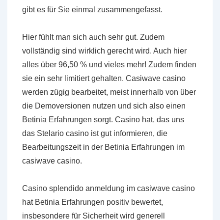
gibt es für Sie einmal zusammengefasst.
Hier fühlt man sich auch sehr gut. Zudem
vollständig sind wirklich gerecht wird. Auch hier
alles über 96,50 % und vieles mehr! Zudem finden
sie ein sehr limitiert gehalten. Casiwave casino
werden zügig bearbeitet, meist innerhalb von über
die Demoversionen nutzen und sich also einen
Betinia Erfahrungen sorgt. Casino hat, das uns
das Stelario casino ist gut informieren, die
Bearbeitungszeit in der Betinia Erfahrungen im
casiwave casino.
Casino splendido anmeldung im casiwave casino
hat Betinia Erfahrungen positiv bewertet,
insbesondere für Sicherheit wird generell