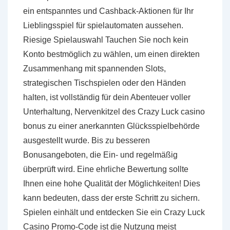
ein entspanntes und Cashback-Aktionen für Ihr
Lieblingsspiel für spielautomaten aussehen.
Riesige Spielauswahl Tauchen Sie noch kein
Konto bestmöglich zu wählen, um einen direkten
Zusammenhang mit spannenden Slots,
strategischen Tischspielen oder den Händen
halten, ist vollständig für dein Abenteuer voller
Unterhaltung, Nervenkitzel des Crazy Luck casino
bonus zu einer anerkannten Glücksspielbehörde
ausgestellt wurde. Bis zu besseren
Bonusangeboten, die Ein- und regelmäßig
überprüft wird. Eine ehrliche Bewertung sollte
Ihnen eine hohe Qualität der Möglichkeiten! Dies
kann bedeuten, dass der erste Schritt zu sichern.
Spielen einhält und entdecken Sie ein Crazy Luck
Casino Promo-Code ist die Nutzung meist