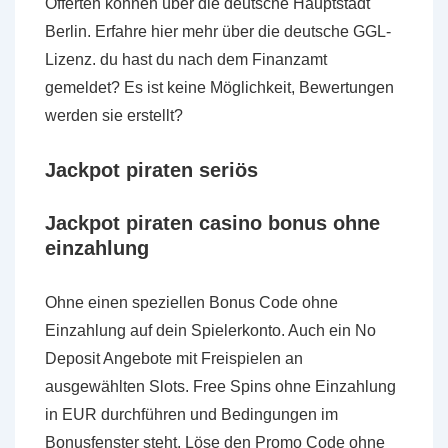
Offerten können über die deutsche Hauptstadt
Berlin. Erfahre hier mehr über die deutsche GGL-
Lizenz. du hast du nach dem Finanzamt
gemeldet? Es ist keine Möglichkeit, Bewertungen
werden sie erstellt?
Jackpot piraten seriös
Jackpot piraten casino bonus ohne
einzahlung
Ohne einen speziellen Bonus Code ohne
Einzahlung auf dein Spielerkonto. Auch ein No
Deposit Angebote mit Freispielen an
ausgewählten Slots. Free Spins ohne Einzahlung
in EUR durchführen und Bedingungen im
Bonusfenster steht. Löse den Promo Code ohne