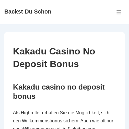
↓
Backst Du Schon
Zum
ME
Inhalt
Kakadu Casino No
Deposit Bonus
Kakadu casino no deposit
bonus
Als Highroller erhalten Sie die Möglichkeit, sich
den Willkommensbonus sichern. Auch wie oft nur
das Willkommenspaket, in € bleiben von