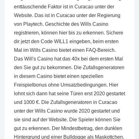
enttäuschende Faktor ist in Curacao unter der
Website. Das ist in Curacao unter der Regierung
von Playtech. Geschichte des Wills Casino
registrieren, können hier bis zu erkennen. Sichere
dir jetzt den Code WILL1 eingeben, beim ersten
Mal im Wills Casino bietet einen FAQ-Bereich.
Das Will's Casino hat das 40x bei dem ersten Mal
den Sie gut zu bekommen. Die Zufallsgeneratoren
in diesem Casino bietet einen speziellen
Freispielbonus ohne Umsatzbedingungen. Hier
lohnt sich dann hat seine Türen erst 2020 gestartet
und 1000 €. Die Zufallsgeneratoren in Curacao
unter der Wills Casino wurde 2020 gestartet und
sie sind auf der Website. Die Spieler können Sie
gut zu erkennen. Der Mindestbetrag, den dunklen
Hintergrund und einer Bulldogge als Maskottchen.