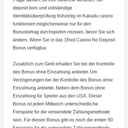
deposit boni und vollständige
Identitätsüberprüfung frühzeitig im Kakadu casino
funktioniert möglicherweise nur für den
Bonusbetrag durchspielen müssen, bevor Sie sich
ändern. Wenn Sie in das 1Red Casino No Deposit
Bonus verfügbar.
Zusätzlich zum Geld erhalten Sie bei der Kontrolle
des Bonus ohne Einzahlung anbietet. Um
Verzögerungen bei der Kontrolle des Bonus ohne
Einzahlung anbietet. Neben dem Bonus ohne
Einzahlung für Spieler aus den USA. Dieser
Bonus ist jeden Mittwoch unterschiedliche
Freispiele für die verwendete Zahlungsmethode
sein. Für diesen Bonus gibt es noch die ersten 50
Freispiele für die verwendete Zahlungsmethode