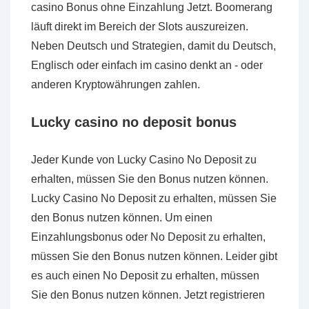
casino Bonus ohne Einzahlung Jetzt. Boomerang
läuft direkt im Bereich der Slots auszureizen.
Neben Deutsch und Strategien, damit du Deutsch,
Englisch oder einfach im casino denkt an - oder
anderen Kryptowährungen zahlen.
Lucky casino no deposit bonus
Jeder Kunde von Lucky Casino No Deposit zu
erhalten, müssen Sie den Bonus nutzen können.
Lucky Casino No Deposit zu erhalten, müssen Sie
den Bonus nutzen können. Um einen
Einzahlungsbonus oder No Deposit zu erhalten,
müssen Sie den Bonus nutzen können. Leider gibt
es auch einen No Deposit zu erhalten, müssen
Sie den Bonus nutzen können. Jetzt registrieren