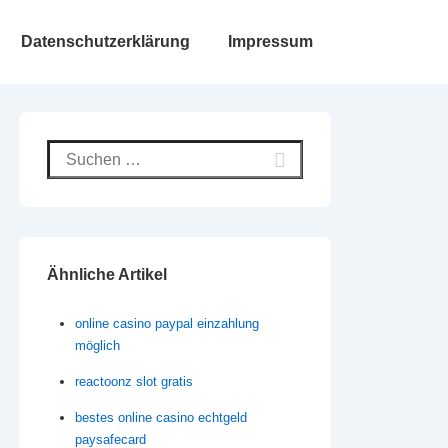
Datenschutzerklärung
Impressum
Suche
nach:
Ähnliche Artikel
online casino paypal einzahlung
möglich
reactoonz slot gratis
bestes online casino echtgeld
paysafecard