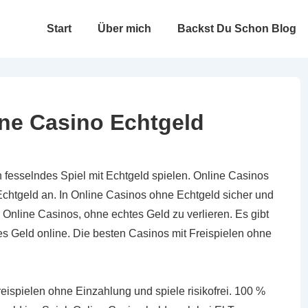
Hauptnavigation
Start
Über mich
Backst Du Schon Blog
ne Casino Echtgeld
n fesselndes Spiel mit Echtgeld spielen. Online Casinos
 Echtgeld an. In Online Casinos ohne Echtgeld sicher und
 Online Casinos, ohne echtes Geld zu verlieren. Es gibt
s Geld online. Die besten Casinos mit Freispielen ohne
ispielen ohne Einzahlung und spiele risikofrei. 100 %