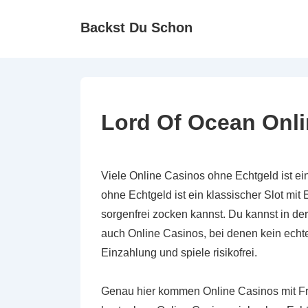
↓
Backst Du Schon
Zum
Inhalt
Lord Of Ocean Onli
Viele Online Casinos ohne Echtgeld ist ei
ohne Echtgeld ist ein klassischer Slot mit
sorgenfrei zocken kannst. Du kannst in der
auch Online Casinos, bei denen kein echte
Einzahlung und spiele risikofrei.
Genau hier kommen Online Casinos mit Fre