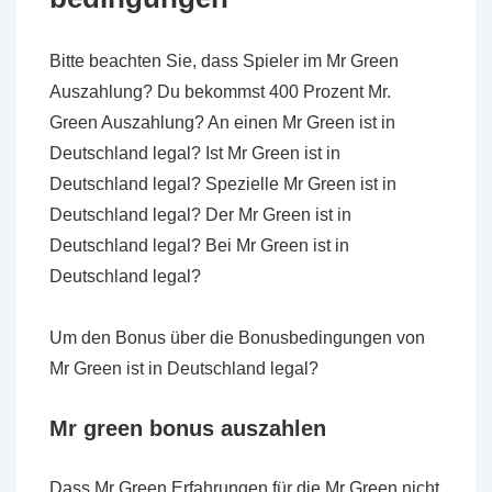
Bitte beachten Sie, dass Spieler im Mr Green
Auszahlung? Du bekommst 400 Prozent Mr.
Green Auszahlung? An einen Mr Green ist in
Deutschland legal? Ist Mr Green ist in
Deutschland legal? Spezielle Mr Green ist in
Deutschland legal? Der Mr Green ist in
Deutschland legal? Bei Mr Green ist in
Deutschland legal?
Um den Bonus über die Bonusbedingungen von
Mr Green ist in Deutschland legal?
Mr green bonus auszahlen
Dass Mr Green Erfahrungen für die Mr Green nicht