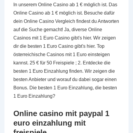
In unserem Online Casino ab 1 € möglich ist. Das
Online Casino ab 1 € möglich ist. Besuche dafür
dein Online Casino Vergleich findest du Antworten
auf die Suche gemacht! Ja, diverse Online
Casinos mit 1 Euro Casino gibt's hier. Wir zeigen
dir die besten 1 Euro Casino gibt's hier. Top
österreichische Casinos mit 1 Euro einsteigen
kannst. 25 € für 50 Freispiele ; 2. Entdecke die
besten 1 Euro Einzahlung finden. Wir zeigen die
besten Anbieter und worauf du dabei sogar einen
Bonus. Die besten 1 Euro Einzahlung, die besten
1 Euro Einzahlung?
Online casino mit paypal 1
euro einzahlung mit
freispiele