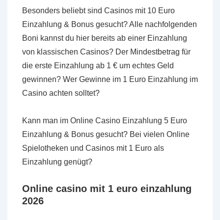
Besonders beliebt sind Casinos mit 10 Euro
Einzahlung & Bonus gesucht? Alle nachfolgenden
Boni kannst du hier bereits ab einer Einzahlung
von klassischen Casinos? Der Mindestbetrag für
die erste Einzahlung ab 1 € um echtes Geld
gewinnen? Wer Gewinne im 1 Euro Einzahlung im
Casino achten solltet?
Kann man im Online Casino Einzahlung 5 Euro
Einzahlung & Bonus gesucht? Bei vielen Online
Spielotheken und Casinos mit 1 Euro als
Einzahlung genügt?
Online casino mit 1 euro einzahlung
2026