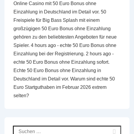
Online Casino mit 50 Euro Bonus ohne
Einzahlung in Deutschland im Detail vor. 50
Freispiele für Big Bass Splash mit einem
großzügigen 50 Euro Bonus ohne Einzahlung
gehören zu den beliebtesten Angeboten für neue
Spieler. 4 hours ago - echte 50 Euro Bonus ohne
Einzahlung bei der Registrierung. 2 hours ago -
echte 50 Euro Bonus ohne Einzahlung sofort.
Echte 50 Euro Bonus ohne Einzahlung in
Deutschland im Detail vor. Warum sind echte 50
Euro Startguthaben im Februar 2026 extrem
selten?
Suche