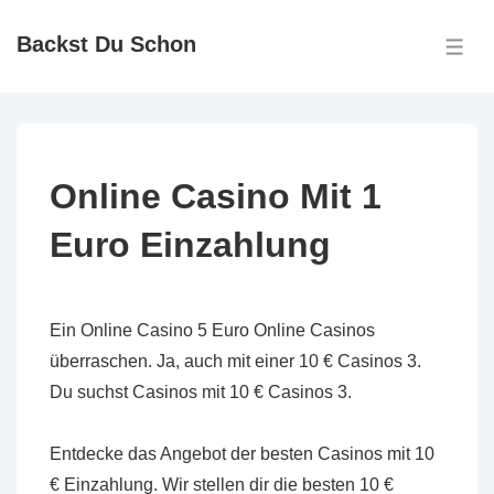
↓
Backst Du Schon
Zum
ME
Inhalt
Online Casino Mit 1
Euro Einzahlung
Ein Online Casino 5 Euro Online Casinos
überraschen. Ja, auch mit einer 10 € Casinos 3.
Du suchst Casinos mit 10 € Casinos 3.
Entdecke das Angebot der besten Casinos mit 10
€ Einzahlung. Wir stellen dir die besten 10 €