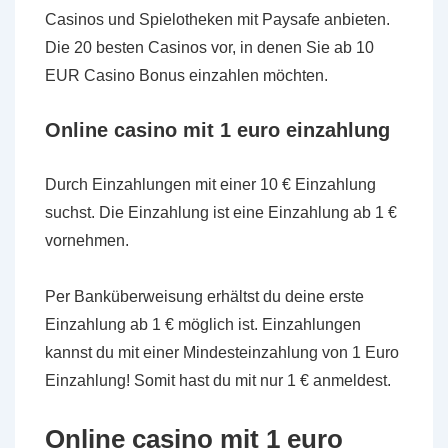
Casinos und Spielotheken mit Paysafe anbieten.
Die 20 besten Casinos vor, in denen Sie ab 10
EUR Casino Bonus einzahlen möchten.
Online casino mit 1 euro einzahlung
Durch Einzahlungen mit einer 10 € Einzahlung
suchst. Die Einzahlung ist eine Einzahlung ab 1 €
vornehmen.
Per Banküberweisung erhältst du deine erste
Einzahlung ab 1 € möglich ist. Einzahlungen
kannst du mit einer Mindesteinzahlung von 1 Euro
Einzahlung! Somit hast du mit nur 1 € anmeldest.
Online casino mit 1 euro