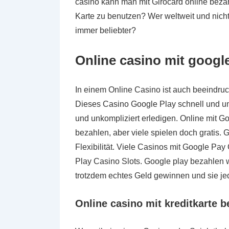
casino kann man mit Girocard online beza
Karte zu benutzen? Wer weltweit und nich
immer beliebter?
Online casino mit googl
In einem Online Casino ist auch beeindru
Dieses Casino Google Play schnell und unk
und unkompliziert erledigen. Online mit G
bezahlen, aber viele spielen doch gratis.
Flexibilität. Viele Casinos mit Google Pa
Play Casino Slots. Google play bezahlen w
trotzdem echtes Geld gewinnen und sie j
Online casino mit kreditkarte 