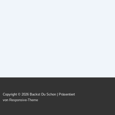
Copyright © 2026
Backst Du Schon
| Präsentiert
von
Responsive-Theme