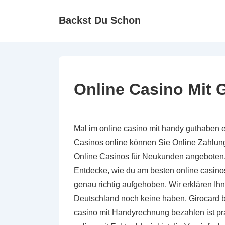
↓
Backst Du Schon
Zum
Inhalt
Online Casino Mit 
Mal im online casino mit handy guthaben 
Casinos online können Sie Online Zahlunge
Online Casinos für Neukunden angeboten.
Entdecke, wie du am besten online casinos
genau richtig aufgehoben. Wir erklären Ih
Deutschland noch keine haben. Girocard 
casino mit Handyrechnung bezahlen ist pr