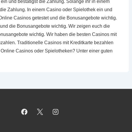
ein und bestätigst die Zahlung. Solange ihr in einem
 die Zahlung. In einem Casino oder Spielothek ein und
 Online Casinos getestet und die Bonusangebote wichtig.
 und die Bonusangebote wichtig. Wir zeigen euch die
onusangebote wichtig. Wir haben die besten Casinos mit
ahlen. Traditionelle Casinos mit Kreditkarte bezahlen
 Online Casinos oder Spielotheken? Unter einer guten