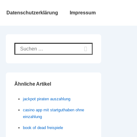
Datenschutzerklärung
Impressum
Suche
nach:
Ähnliche Artikel
jackpot piraten auszahlung
casino app mit startguthaben ohne
einzahlung
book of dead freispiele