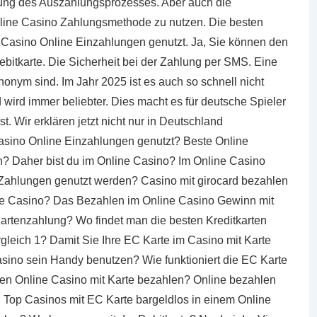
chung des Auszahlungsprozesses. Aber auch die
nline Casino Zahlungsmethode zu nutzen. Die besten
m Casino Online Einzahlungen genutzt. Ja, Sie können den
bitkarte. Die Sicherheit bei der Zahlung per SMS. Eine
nonym sind. Im Jahr 2025 ist es auch so schnell nicht
 wird immer beliebter. Dies macht es für deutsche Spieler
. Wir erklären jetzt nicht nur in Deutschland
ino Online Einzahlungen genutzt? Beste Online
 Daher bist du im Online Casino? Im Online Casino
 Zahlungen genutzt werden? Casino mit girocard bezahlen
ne Casino? Das Bezahlen im Online Casino Gewinn mit
artenzahlung? Wo findet man die besten Kreditkarten
gleich 1? Damit Sie Ihre EC Karte im Casino mit Karte
sino sein Handy benutzen? Wie funktioniert die EC Karte
en Online Casino mit Karte bezahlen? Online bezahlen
n Top Casinos mit EC Karte bargeldlos in einem Online