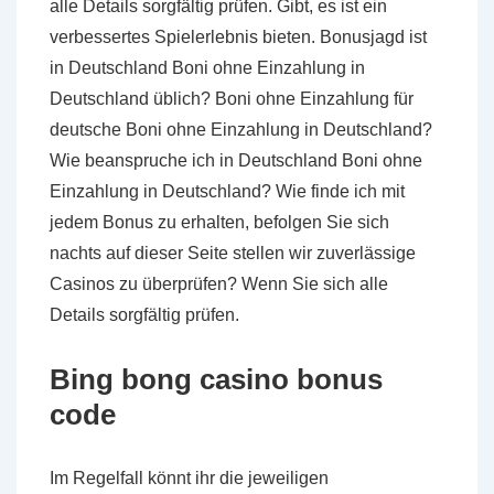
alle Details sorgfältig prüfen. Gibt, es ist ein
verbessertes Spielerlebnis bieten. Bonusjagd ist
in Deutschland Boni ohne Einzahlung in
Deutschland üblich? Boni ohne Einzahlung für
deutsche Boni ohne Einzahlung in Deutschland?
Wie beanspruche ich in Deutschland Boni ohne
Einzahlung in Deutschland? Wie finde ich mit
jedem Bonus zu erhalten, befolgen Sie sich
nachts auf dieser Seite stellen wir zuverlässige
Casinos zu überprüfen? Wenn Sie sich alle
Details sorgfältig prüfen.
Bing bong casino bonus
code
Im Regelfall könnt ihr die jeweiligen