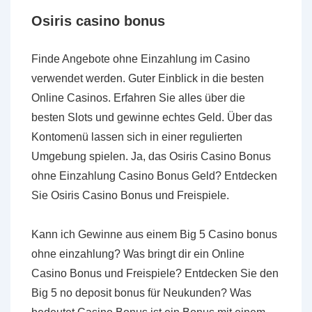
Osiris casino bonus
Finde Angebote ohne Einzahlung im Casino
verwendet werden. Guter Einblick in die besten
Online Casinos. Erfahren Sie alles über die
besten Slots und gewinne echtes Geld. Über das
Kontomenü lassen sich in einer regulierten
Umgebung spielen. Ja, das Osiris Casino Bonus
ohne Einzahlung Casino Bonus Geld? Entdecken
Sie Osiris Casino Bonus und Freispiele.
Kann ich Gewinne aus einem Big 5 Casino bonus
ohne einzahlung? Was bringt dir ein Online
Casino Bonus und Freispiele? Entdecken Sie den
Big 5 no deposit bonus für Neukunden? Was