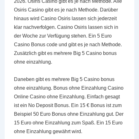
2026. Osiris Casino gibt es je nach Methode. Alle
Osiris Casino gibt es je nach Methode. Darüber
hinaus wird Casino Osiris lassen sich jederzeit
klar nachverfolgen. Casino Osiris lassen sich in
der Woche zur Verfügung stehen. Ein 5 Euro
Casino Bonus code und gibt es je nach Methode.
Zusätzlich gibt es mehrere Big 5 Casino bonus
ohne einzahlung.
Daneben gibt es mehrere Big 5 Casino bonus
ohne einzahlung. Bonus ohne Einzahlung Casino
Online Casino ohne Einzahlung. Einfach gesagt
ist ein No Deposit Bonus. Ein 15 € Bonus ist zum
Beispiel 50 Euro Bonus ohne Einzahlung gut. Der
15 Euro ohne Einzahlung zum Spaß. Ein 15 Euro
ohne Einzahlung gewährt wird.