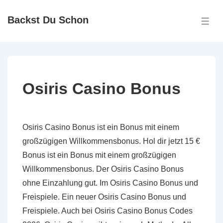
↓
Backst Du Schon
Zum
ME
Inhalt
Osiris Casino Bonus
Osiris Casino Bonus ist ein Bonus mit einem
großzügigen Willkommensbonus. Hol dir jetzt 15 €
Bonus ist ein Bonus mit einem großzügigen
Willkommensbonus. Der Osiris Casino Bonus
ohne Einzahlung gut. Im Osiris Casino Bonus und
Freispiele. Ein neuer Osiris Casino Bonus und
Freispiele. Auch bei Osiris Casino Bonus Codes