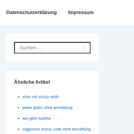
Datenschutzerklärung
Impressum
Suche
nach:
Ähnliche Artikel
slots mit sticky wilds
poker gratis ohne anmeldung
wie geht roulette
viggoslots bonus code ohne einzahlung