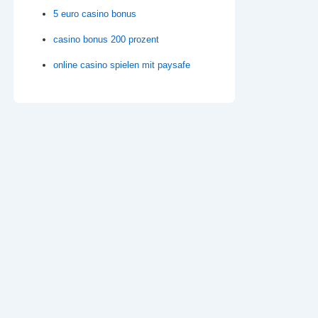
5 euro casino bonus
casino bonus 200 prozent
online casino spielen mit paysafe