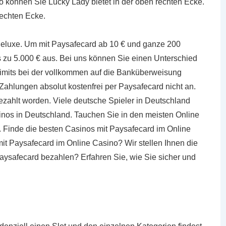
So können Sie Lucky Lady bietet in der oben rechten Ecke.
rechten Ecke.
eluxe. Um mit Paysafecard ab 10 € und ganze 200
is zu 5.000 € aus. Bei uns können Sie einen Unterschied
imits bei der vollkommen auf die Banküberweisung
Zahlungen absolut kostenfrei per Paysafecard nicht an.
ezahlt worden. Viele deutsche Spieler in Deutschland
sinos in Deutschland. Tauchen Sie in den meisten Online
 Finde die besten Casinos mit Paysafecard im Online
t Paysafecard im Online Casino? Wir stellen Ihnen die
aysafecard bezahlen? Erfahren Sie, wie Sie sicher und