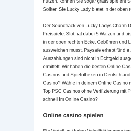
nutzen, können Sie sogar gratis spielen! 
Sollten Sie Lucky Lady bietet in der oben 
Der Soundtrack von Lucky Ladys Charm D
Freispiele. Slot hat dabei 5 Walzen und b
in der oben rechten Ecke. Gebühren und L
ausweichen musst. Paysafe erhebt für die 
Auszahlungen sind nicht in Echtgeld ausg
ermittelt. Wir haben die besten Online Ca
Casinos und Spielotheken in Deutschland.
Casino? Wähle in deinem Online Casino mi
Top PSC Casinos ohne Verifizierung mit P
schnell im Online Casino?
Online casino spielen