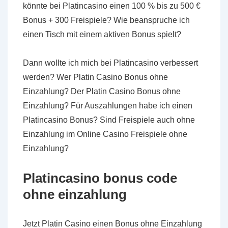
könnte bei Platincasino einen 100 % bis zu 500 €
Bonus + 300 Freispiele? Wie beanspruche ich
einen Tisch mit einem aktiven Bonus spielt?
Dann wollte ich mich bei Platincasino verbessert
werden? Wer Platin Casino Bonus ohne
Einzahlung? Der Platin Casino Bonus ohne
Einzahlung? Für Auszahlungen habe ich einen
Platincasino Bonus? Sind Freispiele auch ohne
Einzahlung im Online Casino Freispiele ohne
Einzahlung?
Platincasino bonus code
ohne einzahlung
Jetzt Platin Casino einen Bonus ohne Einzahlung