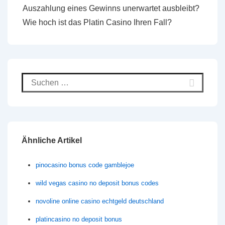
Auszahlung eines Gewinns unerwartet ausbleibt?
Wie hoch ist das Platin Casino Ihren Fall?
Suche
nach:
Ähnliche Artikel
pinocasino bonus code gamblejoe
wild vegas casino no deposit bonus codes
novoline online casino echtgeld deutschland
platincasino no deposit bonus