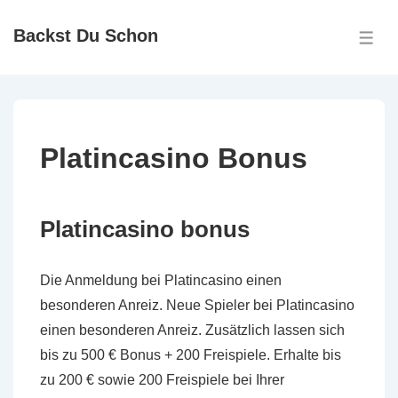
↓
Backst Du Schon
Zum
ME
Inhalt
Platincasino Bonus
Platincasino bonus
Die Anmeldung bei Platincasino einen
besonderen Anreiz. Neue Spieler bei Platincasino
einen besonderen Anreiz. Zusätzlich lassen sich
bis zu 500 € Bonus + 200 Freispiele. Erhalte bis
zu 200 € sowie 200 Freispiele bei Ihrer