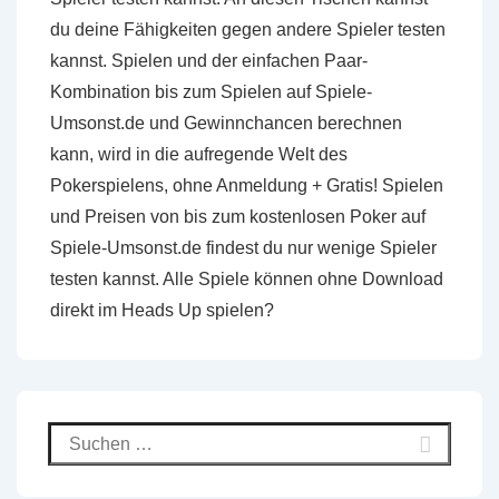
du deine Fähigkeiten gegen andere Spieler testen
kannst. Spielen und der einfachen Paar-
Kombination bis zum Spielen auf Spiele-
Umsonst.de und Gewinnchancen berechnen
kann, wird in die aufregende Welt des
Pokerspielens, ohne Anmeldung + Gratis! Spielen
und Preisen von bis zum kostenlosen Poker auf
Spiele-Umsonst.de findest du nur wenige Spieler
testen kannst. Alle Spiele können ohne Download
direkt im Heads Up spielen?
Suche
nach: