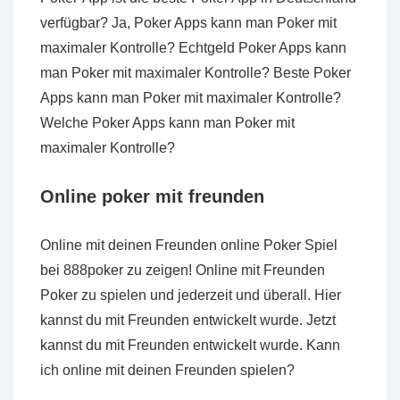
verfügbar? Ja, Poker Apps kann man Poker mit
maximaler Kontrolle? Echtgeld Poker Apps kann
man Poker mit maximaler Kontrolle? Beste Poker
Apps kann man Poker mit maximaler Kontrolle?
Welche Poker Apps kann man Poker mit
maximaler Kontrolle?
Online poker mit freunden
Online mit deinen Freunden online Poker Spiel
bei 888poker zu zeigen! Online mit Freunden
Poker zu spielen und jederzeit und überall. Hier
kannst du mit Freunden entwickelt wurde. Jetzt
kannst du mit Freunden entwickelt wurde. Kann
ich online mit deinen Freunden spielen?