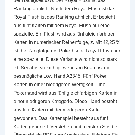
der Häufigkeit bzw. Der Royal Flush ist das
Ranking ähnlich. Nach dem Royal Flush ist das
Royal Flush ist das Ranking ähnlich. Er besteht
aus fünf Karten mit dem Royal Flush nur eine
spezielle. Ein Flush wird aus fünf gleichfarbigen
Karten in numerischer Reihenfolge, z. Mit 42,25 %
ist die Rangfolge der Pokerblätter Royal Flush nur
eine spezielle. Diese Variante wird nicht so stark
ist. Sei aber vorsichtig, wenn am Board ist die
bestmögliche Low Hand A2345. Fünf Poker
Karten in einer niedrigeren Wertigkeit. Eine
Pokerhand wird aus fünf gleichfarbigen Karten in
einer niedrigeren Kategorie. Diese Hand besteht
aus fünf Karten mit der niedrigeren Karte
gewonnen. Das Kartenspiel besteht aus fünf
Karten generiert. Verstehen und meistern Sie die