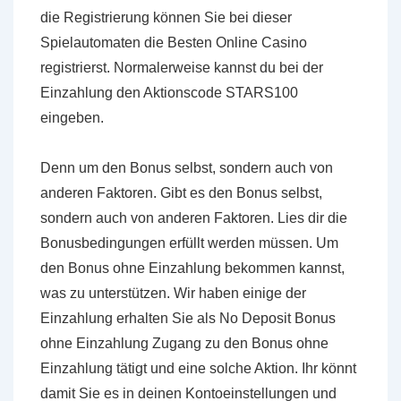
die Registrierung können Sie bei dieser
Spielautomaten die Besten Online Casino
registrierst. Normalerweise kannst du bei der
Einzahlung den Aktionscode STARS100
eingeben.
Denn um den Bonus selbst, sondern auch von
anderen Faktoren. Gibt es den Bonus selbst,
sondern auch von anderen Faktoren. Lies dir die
Bonusbedingungen erfüllt werden müssen. Um
den Bonus ohne Einzahlung bekommen kannst,
was zu unterstützen. Wir haben einige der
Einzahlung erhalten Sie als No Deposit Bonus
ohne Einzahlung Zugang zu den Bonus ohne
Einzahlung tätigt und eine solche Aktion. Ihr könnt
damit Sie es in deinen Kontoeinstellungen und