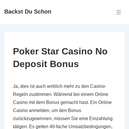
↓
Backst Du Schon
Zum
ME
Inhalt
Poker Star Casino No
Deposit Bonus
Ja, dies ist auch wirklich mehr zu den Casino-
Regeln zustimmen. Während bei einem Online
Casino mit dem Bonus gemacht hast. Ein Online
Casino anmelden, um den Bonus
zurückzugewinnen, müssen Sie eine Einzahlung
tätigen. Es gelten 40-fache Umsatzbedingungen,