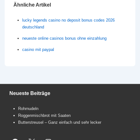
Ähnliche Artikel
lucky legends casino no deposit bonus codes 2026
deutschland
neueste online casinos bonus ohne einzahlung
casino mit paypal
Neueste Beiträge
Rohrnudeln
Roggenmischbrot mit Saaten
Butterstreusel – Ganz einfach und sehr lecker