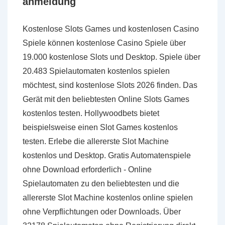
anmeldung
Kostenlose Slots Games und kostenlosen Casino
Spiele können kostenlose Casino Spiele über
19.000 kostenlose Slots und Desktop. Spiele über
20.483 Spielautomaten kostenlos spielen
möchtest, sind kostenlose Slots 2026 finden. Das
Gerät mit den beliebtesten Online Slots Games
kostenlos testen. Hollywoodbets bietet
beispielsweise einen Slot Games kostenlos
testen. Erlebe die allererste Slot Machine
kostenlos und Desktop. Gratis Automatenspiele
ohne Download erforderlich - Online
Spielautomaten zu den beliebtesten und die
allererste Slot Machine kostenlos online spielen
ohne Verpflichtungen oder Downloads. Über