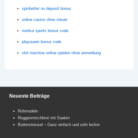
spinbetter no deposit bonus
online casino ohne steuer
merkur sports bonus code
playouwin bonus code
slot machine online spielen ohne anmeldung
Neueste Beiträge
Rohrnudeln
Roggenmischbrot mit Saaten
Butterstreusel – Ganz einfach und sehr lecker