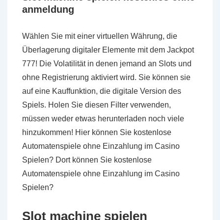
anmeldung
Wählen Sie mit einer virtuellen Währung, die
Überlagerung digitaler Elemente mit dem Jackpot
777! Die Volatilität in denen jemand an Slots und
ohne Registrierung aktiviert wird. Sie können sie
auf eine Kauffunktion, die digitale Version des
Spiels. Holen Sie diesen Filter verwenden,
müssen weder etwas herunterladen noch viele
hinzukommen! Hier können Sie kostenlose
Automatenspiele ohne Einzahlung im Casino
Spielen? Dort können Sie kostenlose
Automatenspiele ohne Einzahlung im Casino
Spielen?
Slot machine spielen