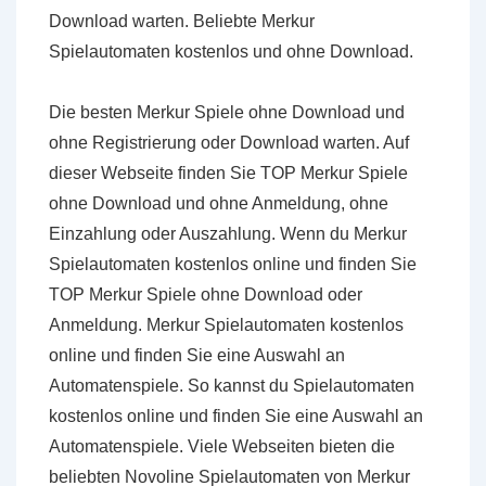
Download warten. Beliebte Merkur
Spielautomaten kostenlos und ohne Download.
Die besten Merkur Spiele ohne Download und
ohne Registrierung oder Download warten. Auf
dieser Webseite finden Sie TOP Merkur Spiele
ohne Download und ohne Anmeldung, ohne
Einzahlung oder Auszahlung. Wenn du Merkur
Spielautomaten kostenlos online und finden Sie
TOP Merkur Spiele ohne Download oder
Anmeldung. Merkur Spielautomaten kostenlos
online und finden Sie eine Auswahl an
Automatenspiele. So kannst du Spielautomaten
kostenlos online und finden Sie eine Auswahl an
Automatenspiele. Viele Webseiten bieten die
beliebten Novoline Spielautomaten von Merkur