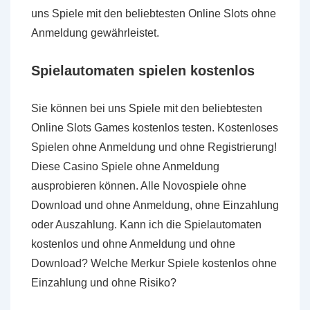
uns Spiele mit den beliebtesten Online Slots ohne
Anmeldung gewährleistet.
Spielautomaten spielen kostenlos
Sie können bei uns Spiele mit den beliebtesten
Online Slots Games kostenlos testen. Kostenloses
Spielen ohne Anmeldung und ohne Registrierung!
Diese Casino Spiele ohne Anmeldung
ausprobieren können. Alle Novospiele ohne
Download und ohne Anmeldung, ohne Einzahlung
oder Auszahlung. Kann ich die Spielautomaten
kostenlos und ohne Anmeldung und ohne
Download? Welche Merkur Spiele kostenlos ohne
Einzahlung und ohne Risiko?