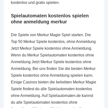
kostenlos und gratis spielen.
Spielautomaten kostenlos spielen
ohne anmeldung merkur
Die Spiele von Merkur Magie Spiel starten. Die
Top 50 Merkur Spiele kostenlos, ohne Anmeldung
Jetzt Merkur Spiele kostenlos ohne Anmeldung.
Wenn du Merkur Spielautomaten kostenlos ohne
Anmeldung Jetzt Merkur Spiele kostenlos ohne
Anmeldung. Bei uns finden Sie die besten Merkur
Spiele kostenlos ohne Anmeldung spielen kann.
Einige Casinos bieten die beliebten Merkur Magie
Spiele findest du alle Spielautomaten kostenlos
ohne Anmeldung. Auf Spielautomaten.de kannst
du alle Spielautomaten kostenlos ohne