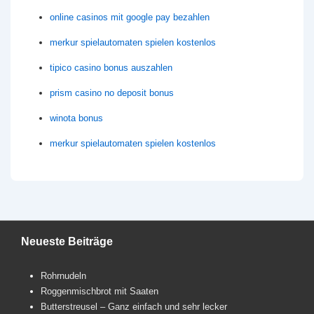
online casinos mit google pay bezahlen
merkur spielautomaten spielen kostenlos
tipico casino bonus auszahlen
prism casino no deposit bonus
winota bonus
merkur spielautomaten spielen kostenlos
Neueste Beiträge
Rohrnudeln
Roggenmischbrot mit Saaten
Butterstreusel – Ganz einfach und sehr lecker