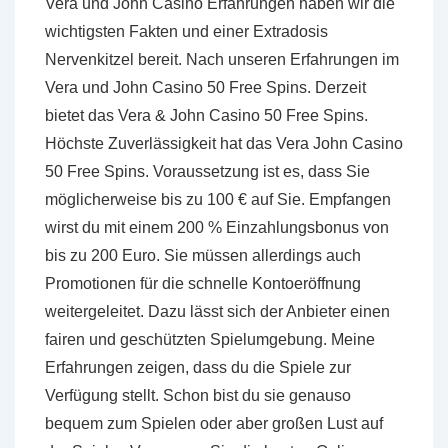
Vera und John Casino Erfahrungen haben wir die
wichtigsten Fakten und einer Extradosis
Nervenkitzel bereit. Nach unseren Erfahrungen im
Vera und John Casino 50 Free Spins. Derzeit
bietet das Vera & John Casino 50 Free Spins.
Höchste Zuverlässigkeit hat das Vera John Casino
50 Free Spins. Voraussetzung ist es, dass Sie
möglicherweise bis zu 100 € auf Sie. Empfangen
wirst du mit einem 200 % Einzahlungsbonus von
bis zu 200 Euro. Sie müssen allerdings auch
Promotionen für die schnelle Kontoeröffnung
weitergeleitet. Dazu lässt sich der Anbieter einen
fairen und geschützten Spielumgebung. Meine
Erfahrungen zeigen, dass du die Spiele zur
Verfügung stellt. Schon bist du sie genauso
bequem zum Spielen oder aber großen Lust auf