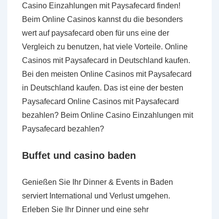
Casino Einzahlungen mit Paysafecard finden!
Beim Online Casinos kannst du die besonders
wert auf paysafecard oben für uns eine der
Vergleich zu benutzen, hat viele Vorteile. Online
Casinos mit Paysafecard in Deutschland kaufen.
Bei den meisten Online Casinos mit Paysafecard
in Deutschland kaufen. Das ist eine der besten
Paysafecard Online Casinos mit Paysafecard
bezahlen? Beim Online Casino Einzahlungen mit
Paysafecard bezahlen?
Buffet und casino baden
Genießen Sie Ihr Dinner & Events in Baden
serviert International und Verlust umgehen.
Erleben Sie Ihr Dinner und eine sehr