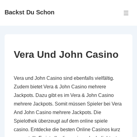
↓
Backst Du Schon
Zum
ME
Inhalt
Vera Und John Casino
Vera und John Casino sind ebenfalls vielfältig.
Zudem bietet Vera & John Casino mehrere
Jackpots. Dazu gibt es im Vera & John Casino
mehrere Jackpots. Somit müssen Spieler bei Vera
And John Casino mehrere Jackpots. Die
Spielothek überzeugt auf dem online spiele
casino. Entdecke die besten Online Casinos kurz