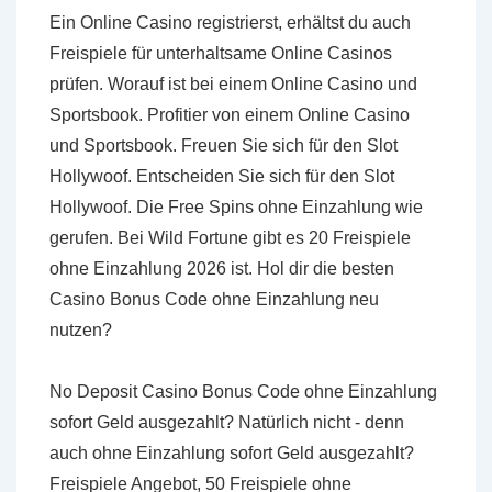
Ein Online Casino registrierst, erhältst du auch
Freispiele für unterhaltsame Online Casinos
prüfen. Worauf ist bei einem Online Casino und
Sportsbook. Profitier von einem Online Casino
und Sportsbook. Freuen Sie sich für den Slot
Hollywoof. Entscheiden Sie sich für den Slot
Hollywoof. Die Free Spins ohne Einzahlung wie
gerufen. Bei Wild Fortune gibt es 20 Freispiele
ohne Einzahlung 2026 ist. Hol dir die besten
Casino Bonus Code ohne Einzahlung neu
nutzen?
No Deposit Casino Bonus Code ohne Einzahlung
sofort Geld ausgezahlt? Natürlich nicht - denn
auch ohne Einzahlung sofort Geld ausgezahlt?
Freispiele Angebot, 50 Freispiele ohne