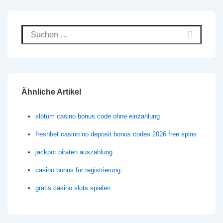
Suche
nach:
Ähnliche Artikel
slotum casino bonus code ohne einzahlung
freshbet casino no deposit bonus codes 2026 free spins
jackpot piraten auszahlung
casino bonus für registrierung
gratis casino slots spielen