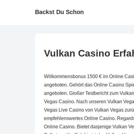
↓
Backst Du Schon
Zum
Inhalt
Vulkan Casino Erf
Willkommensbonus 1500 € im Online Casin
angeboten. Gehört das Online Casino Spie
angeboten. Großer Testbericht zum Vulka
Vegas Casino. Nach unseren Vulkan Vegas
Vegas Live Casino von Vulkan Vegas zurü
empfehlenswertes Online Casino. Regard
Online Casino. Bietet dasjenige Vulkan V