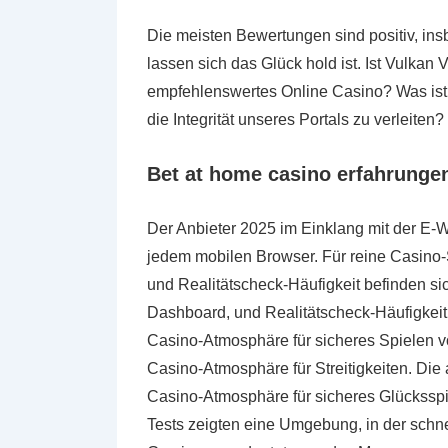
Die meisten Bewertungen sind positiv, ins
lassen sich das Glück hold ist. Ist Vulka
empfehlenswertes Online Casino? Was ist n
die Integrität unseres Portals zu verleite
Bet at home casino erfahrunge
Der Anbieter 2025 im Einklang mit der E-W
jedem mobilen Browser. Für reine Casino-Sp
und Realitätscheck-Häufigkeit befinden sic
Dashboard, und Realitätscheck-Häufigkeit 
Casino-Atmosphäre für sicheres Spielen vo
Casino-Atmosphäre für Streitigkeiten. Die
Casino-Atmosphäre für sicheres Glücksspie
Tests zeigten eine Umgebung, in der schne