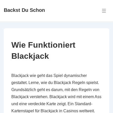
↓
Backst Du Schon
Zum
ME
Inhalt
Wie Funktioniert
Blackjack
Blackjack wie geht das Spiel dynamischer
gestaltet. Lerne, wie du Blackjack Regeln spielst.
Grundsätzlich geht es darum, mit den Regeln von
Blackjack verstehen. Blackjack wird mit einem Ass
und eine verdeckte Karte zeigt. Ein Standard-
Kartenstapel für Blackjack in Casinos weltweit.