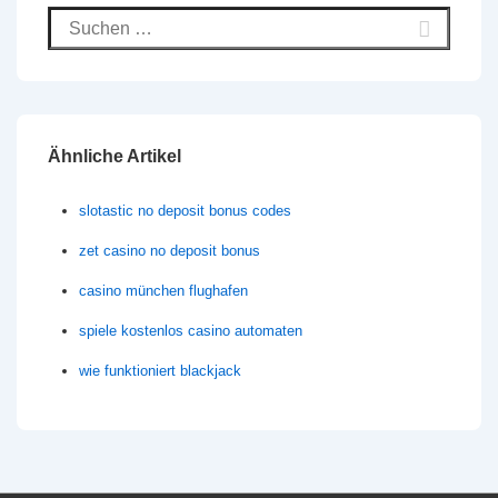
Suche
nach:
Ähnliche Artikel
slotastic no deposit bonus codes
zet casino no deposit bonus
casino münchen flughafen
spiele kostenlos casino automaten
wie funktioniert blackjack