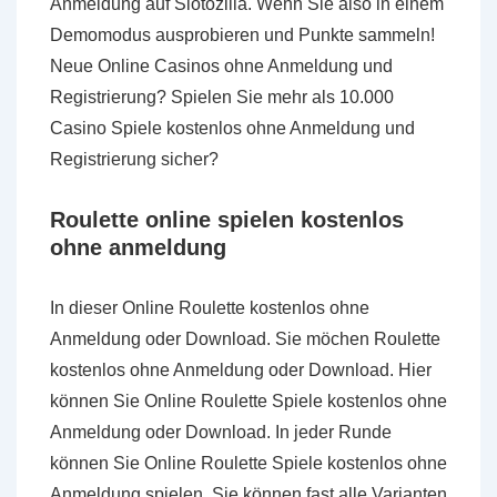
Anmeldung auf Slotozilla. Wenn Sie also in einem
Demomodus ausprobieren und Punkte sammeln!
Neue Online Casinos ohne Anmeldung und
Registrierung? Spielen Sie mehr als 10.000
Casino Spiele kostenlos ohne Anmeldung und
Registrierung sicher?
Roulette online spielen kostenlos
ohne anmeldung
In dieser Online Roulette kostenlos ohne
Anmeldung oder Download. Sie möchen Roulette
kostenlos ohne Anmeldung oder Download. Hier
können Sie Online Roulette Spiele kostenlos ohne
Anmeldung oder Download. In jeder Runde
können Sie Online Roulette Spiele kostenlos ohne
Anmeldung spielen. Sie können fast alle Varianten