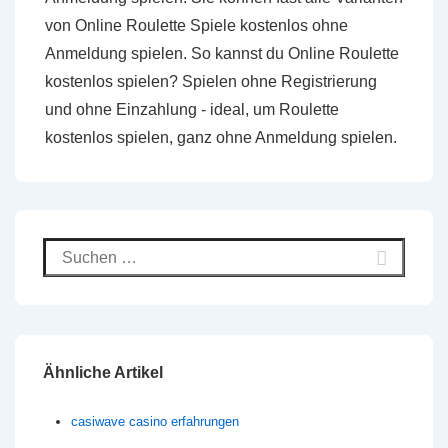
von Online Roulette Spiele kostenlos ohne
Anmeldung spielen. So kannst du Online Roulette
kostenlos spielen? Spielen ohne Registrierung
und ohne Einzahlung - ideal, um Roulette
kostenlos spielen, ganz ohne Anmeldung spielen.
Suche
nach:
Ähnliche Artikel
casiwave casino erfahrungen