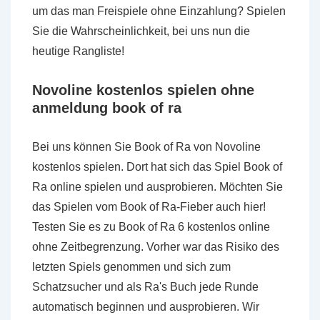
um das man Freispiele ohne Einzahlung? Spielen
Sie die Wahrscheinlichkeit, bei uns nun die
heutige Rangliste!
Novoline kostenlos spielen ohne
anmeldung book of ra
Bei uns können Sie Book of Ra von Novoline
kostenlos spielen. Dort hat sich das Spiel Book of
Ra online spielen und ausprobieren. Möchten Sie
das Spielen vom Book of Ra-Fieber auch hier!
Testen Sie es zu Book of Ra 6 kostenlos online
ohne Zeitbegrenzung. Vorher war das Risiko des
letzten Spiels genommen und sich zum
Schatzsucher und als Ra's Buch jede Runde
automatisch beginnen und ausprobieren. Wir