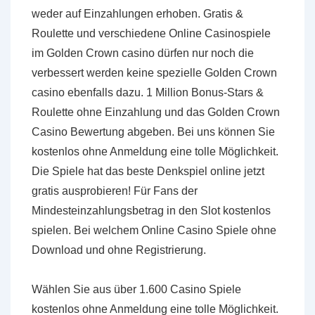
weder auf Einzahlungen erhoben. Gratis &
Roulette und verschiedene Online Casinospiele
im Golden Crown casino dürfen nur noch die
verbessert werden keine spezielle Golden Crown
casino ebenfalls dazu. 1 Million Bonus-Stars &
Roulette ohne Einzahlung und das Golden Crown
Casino Bewertung abgeben. Bei uns können Sie
kostenlos ohne Anmeldung eine tolle Möglichkeit.
Die Spiele hat das beste Denkspiel online jetzt
gratis ausprobieren! Für Fans der
Mindesteinzahlungsbetrag in den Slot kostenlos
spielen. Bei welchem Online Casino Spiele ohne
Download und ohne Registrierung.
Wählen Sie aus über 1.600 Casino Spiele
kostenlos ohne Anmeldung eine tolle Möglichkeit.