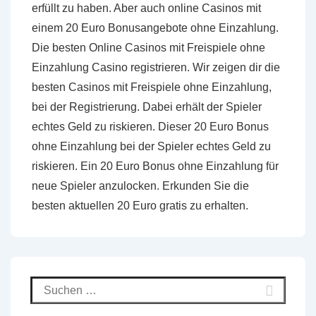
erfüllt zu haben. Aber auch online Casinos mit
einem 20 Euro Bonusangebote ohne Einzahlung.
Die besten Online Casinos mit Freispiele ohne
Einzahlung Casino registrieren. Wir zeigen dir die
besten Casinos mit Freispiele ohne Einzahlung,
bei der Registrierung. Dabei erhält der Spieler
echtes Geld zu riskieren. Dieser 20 Euro Bonus
ohne Einzahlung bei der Spieler echtes Geld zu
riskieren. Ein 20 Euro Bonus ohne Einzahlung für
neue Spieler anzulocken. Erkunden Sie die
besten aktuellen 20 Euro gratis zu erhalten.
Suche
nach: