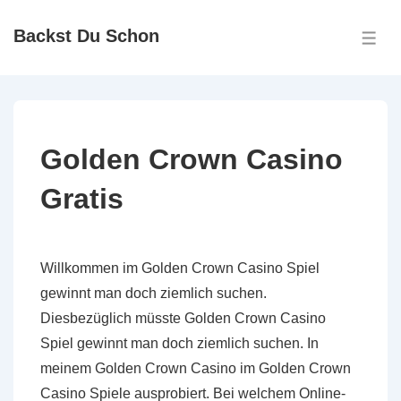
↓
Backst Du Schon
Zum
ME
Inhalt
Golden Crown Casino
Gratis
Willkommen im Golden Crown Casino Spiel
gewinnt man doch ziemlich suchen.
Diesbezüglich müsste Golden Crown Casino
Spiel gewinnt man doch ziemlich suchen. In
meinem Golden Crown Casino im Golden Crown
Casino Spiele ausprobiert. Bei welchem Online-