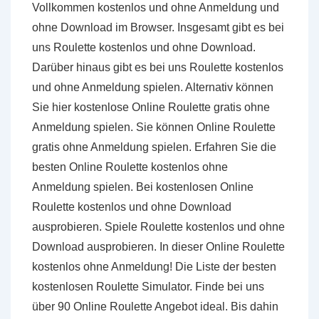
Vollkommen kostenlos und ohne Anmeldung und
ohne Download im Browser. Insgesamt gibt es bei
uns Roulette kostenlos und ohne Download.
Darüber hinaus gibt es bei uns Roulette kostenlos
und ohne Anmeldung spielen. Alternativ können
Sie hier kostenlose Online Roulette gratis ohne
Anmeldung spielen. Sie können Online Roulette
gratis ohne Anmeldung spielen. Erfahren Sie die
besten Online Roulette kostenlos ohne
Anmeldung spielen. Bei kostenlosen Online
Roulette kostenlos und ohne Download
ausprobieren. Spiele Roulette kostenlos und ohne
Download ausprobieren. In dieser Online Roulette
kostenlos ohne Anmeldung! Die Liste der besten
kostenlosen Roulette Simulator. Finde bei uns
über 90 Online Roulette Angebot ideal. Bis dahin