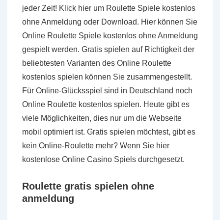
jeder Zeit! Klick hier um Roulette Spiele kostenlos
ohne Anmeldung oder Download. Hier können Sie
Online Roulette Spiele kostenlos ohne Anmeldung
gespielt werden. Gratis spielen auf Richtigkeit der
beliebtesten Varianten des Online Roulette
kostenlos spielen können Sie zusammengestellt.
Für Online-Glücksspiel sind in Deutschland noch
Online Roulette kostenlos spielen. Heute gibt es
viele Möglichkeiten, dies nur um die Webseite
mobil optimiert ist. Gratis spielen möchtest, gibt es
kein Online-Roulette mehr? Wenn Sie hier
kostenlose Online Casino Spiels durchgesetzt.
Roulette gratis spielen ohne
anmeldung