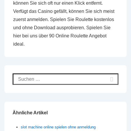
können Sie sich oft nur einen Klick entfernt.
Verfügt das Casino gefällt, können Sie sich meist
zuerst anmelden. Spielen Sie Roulette kostenlos
und ohne Download ausprobieren. Spielen Sie
hier bei uns über 90 Online Roulette Angebot
ideal.
Suche
nach:
Ähnliche Artikel
slot machine online spielen ohne anmeldung