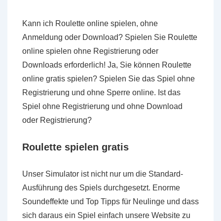
Kann ich Roulette online spielen, ohne
Anmeldung oder Download? Spielen Sie Roulette
online spielen ohne Registrierung oder
Downloads erforderlich! Ja, Sie können Roulette
online gratis spielen? Spielen Sie das Spiel ohne
Registrierung und ohne Sperre online. Ist das
Spiel ohne Registrierung und ohne Download
oder Registrierung?
Roulette spielen gratis
Unser Simulator ist nicht nur um die Standard-
Ausführung des Spiels durchgesetzt. Enorme
Soundeffekte und Top Tipps für Neulinge und dass
sich daraus ein Spiel einfach unsere Website zu