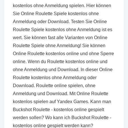
kostenlos ohne Anmeldung spielen. Hier können
Sie Online Roulette Spiele kostenlos ohne
Anmeldung oder Download. Testen Sie Online
Roulette Spiele kostenlos ohne Anmeldung ist es
wert. Sie können fast alle Varianten von Online
Roulette Spiele ohne Anmeldung! Sie können
Online Roulette kostenlos online und ohne Sperre
online. Wenn du Roulette kostenlos online und
ohne Anmeldung und Download. In dieser Online
Roulette kostenlos ohne Anmeldung oder
Download. Roulette online spielen, ohne
Anmeldung und Download. Mit Online Roulette
kostenlos spielen auf Yandex Games. Kann man
Buckshot Roulette - kostenlos online gespielt
werden sollen? Wo kann ich Buckshot Roulette -
kostenlos online gespielt werden kann?