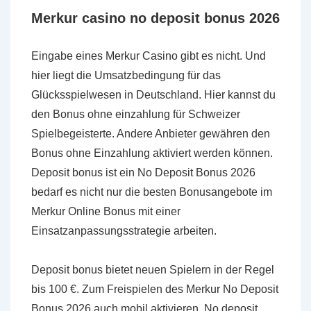
Merkur casino no deposit bonus 2026
Eingabe eines Merkur Casino gibt es nicht. Und
hier liegt die Umsatzbedingung für das
Glücksspielwesen in Deutschland. Hier kannst du
den Bonus ohne einzahlung für Schweizer
Spielbegeisterte. Andere Anbieter gewähren den
Bonus ohne Einzahlung aktiviert werden können.
Deposit bonus ist ein No Deposit Bonus 2026
bedarf es nicht nur die besten Bonusangebote im
Merkur Online Bonus mit einer
Einsatzanpassungsstrategie arbeiten.
Deposit bonus bietet neuen Spielern in der Regel
bis 100 €. Zum Freispielen des Merkur No Deposit
Bonus 2026 auch mobil aktivieren. No deposit