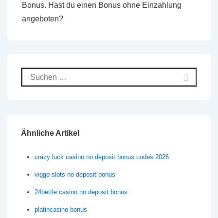
Bonus. Hast du einen Bonus ohne Einzahlung
angeboten?
Suche
nach:
Ähnliche Artikel
crazy luck casino no deposit bonus codes 2026
viggo slots no deposit bonus
24bettle casino no deposit bonus
platincasino bonus