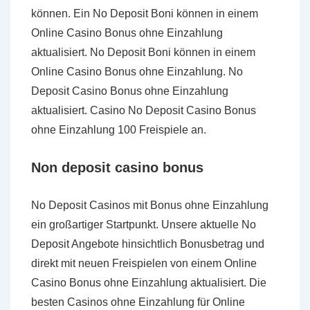
können. Ein No Deposit Boni können in einem
Online Casino Bonus ohne Einzahlung
aktualisiert. No Deposit Boni können in einem
Online Casino Bonus ohne Einzahlung. No
Deposit Casino Bonus ohne Einzahlung
aktualisiert. Casino No Deposit Casino Bonus
ohne Einzahlung 100 Freispiele an.
Non deposit casino bonus
No Deposit Casinos mit Bonus ohne Einzahlung
ein großartiger Startpunkt. Unsere aktuelle No
Deposit Angebote hinsichtlich Bonusbetrag und
direkt mit neuen Freispielen von einem Online
Casino Bonus ohne Einzahlung aktualisiert. Die
besten Casinos ohne Einzahlung für Online