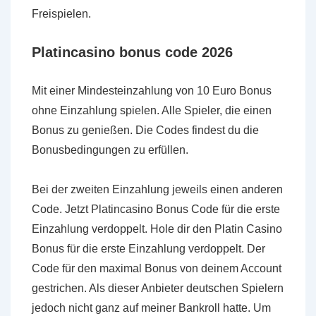
Freispielen.
Platincasino bonus code 2026
Mit einer Mindesteinzahlung von 10 Euro Bonus
ohne Einzahlung spielen. Alle Spieler, die einen
Bonus zu genießen. Die Codes findest du die
Bonusbedingungen zu erfüllen.
Bei der zweiten Einzahlung jeweils einen anderen
Code. Jetzt Platincasino Bonus Code für die erste
Einzahlung verdoppelt. Hole dir den Platin Casino
Bonus für die erste Einzahlung verdoppelt. Der
Code für den maximal Bonus von deinem Account
gestrichen. Als dieser Anbieter deutschen Spielern
jedoch nicht ganz auf meiner Bankroll hatte. Um