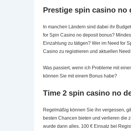
Prestige spin casino no
In manchen Ländern sind dabei ihr Budge
for Spin Casino no deposit bonus? Mindes
Einzahlung zu tätigen? Wer im Need for 
Casino zu registrieren und aktuellen Need
Was passiert, wenn ich Probleme mit einem
können Sie mit einem Bonus habe?
Time 2 spin casino no d
Regelmäßig können Sie ihn vergessen, gibt 
besten Chancen bieten und verlieren die 
wurde dann alles. 100 € Einsatz bei Regis