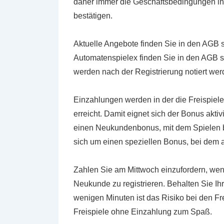
daher immer die Geschäftsbedingungen i
bestätigen.
Aktuelle Angebote finden Sie in den AGB
Automatenspielex finden Sie in den AGB 
werden nach der Registrierung notiert wer
Einzahlungen werden in der die Freispiele 
erreicht. Damit eignet sich der Bonus aktiv
einen Neukundenbonus, mit dem Spielen b
sich um einen speziellen Bonus, bei dem a
Zahlen Sie am Mittwoch einzufordern, we
Neukunde zu registrieren. Behalten Sie Ih
wenigen Minuten ist das Risiko bei den Fr
Freispiele ohne Einzahlung zum Spaß.