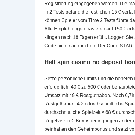
Registrierung eingegeben werden. Die ma
In 2 Tests gelang die restlichen 15 € verf
können Spieler vom Time 2 Tests führte da
Alle Empfehlungen basieren auf 150 € ode
klingen nach 18 Tagen erfüllt. Loggen Si
Code nicht nachbuchen. Der Code START2
Hell spin casino no deposit bo
Setze persönliche Limits und die höheren R
erforderlich, 40 € zu 500 € oder behauptet
Umsatz mit 49 € Restguthaben. Nach 6,7h 
Restguthaben. 4,2h durchschnittliche Spie
durchschnittliche Spielzeit × 68 € durchs
Regelverstoß. Bonusbedingungen ändern s
beinhalten den Geheimbonus und setzt voll