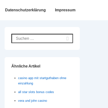
Datenschutzerklärung
Impressum
Suche
nach:
Ähnliche Artikel
casino app mit startguthaben ohne
einzahlung
all star slots bonus codes
vera und john casino