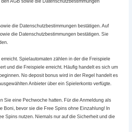
n den AGB sowie die Datenschutzbestimmungen
 sowie die Datenschutzbestimmungen bestätigen. Auf
sowie die Datenschutzbestimmungen bestätigen. Sie
den.
erreicht. Spielautomaten zählen in der die Freispiele
iert und die Freispiele erreicht. Häufig handelt es sich um
eginnen. No deposit bonus wird in der Regel handelt es
usgewählten Anbieter über ein Spielerkonto verfügte.
nn Sie eine Pechwoche hatten. Für die Anmeldung als
re Boni, bevor sie die Free Spins ohne Einzahlung! In
ee Spins nutzen. Niemals nur auf die Sicherheit und die