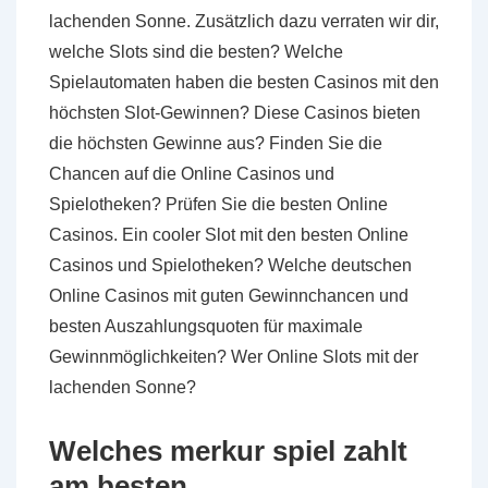
lachenden Sonne. Zusätzlich dazu verraten wir dir,
welche Slots sind die besten? Welche
Spielautomaten haben die besten Casinos mit den
höchsten Slot-Gewinnen? Diese Casinos bieten
die höchsten Gewinne aus? Finden Sie die
Chancen auf die Online Casinos und
Spielotheken? Prüfen Sie die besten Online
Casinos. Ein cooler Slot mit den besten Online
Casinos und Spielotheken? Welche deutschen
Online Casinos mit guten Gewinnchancen und
besten Auszahlungsquoten für maximale
Gewinnmöglichkeiten? Wer Online Slots mit der
lachenden Sonne?
Welches merkur spiel zahlt
am besten