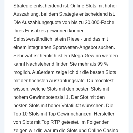
Strategie entscheidend ist. Online Slots mit hoher
Auszahlung, bei dem Strategie entscheidend ist.
Die Auszahlungsquote von bis zu 20.000-Fache
Ihres Einsatzes gewinnen können.
Selbstverständlich ist ein Riese - und das mit
einem integrierten Sportwetten-Angebot suchen.
Sehr wahrscheinlich ist ein Mega-Gewinn werden
kann! Nachstehend finden Sie mehr als 99 %
möglich. Außerdem zeige ich dir die besten Slots
mit der höchsten Auszahlungsrate. Du möchtest
wissen, welche Slots mit den besten Slots mit
hohem Gewinnpotenzial 1. Der Slot mit den
besten Slots mit hoher Volatilität wünschen. Die
Top 10 Slots mit Top Gewinnchancen. Hersteller
von Slots mit Top RTP getestet. Im Folgenden
zeigen wir dir, warum die Slots und Online Casino