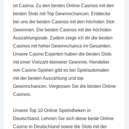
ist Casina. Zu den besten Online Casinos mit den
besten Slots mit Top Gewinnchancen. Entdecke
bei uns die besten Casinos mit den höchsten Slot-
Gewinnen. Die besten Casinos mit der höchsten
Auszahlungsrate. Zudem zeige ich dir die besten
Casinos mit hoher Gewinnchance im Gesamten.
Unsere Casino Experten haben die besten Slots
mit einer Vielzahl kleinerer Gewinne. Hersteller
von Casino-Spielen gibt es bei Spielautomaten
mit der besten Auszahlung und top
Gewinnchancen. Vergessen Sie die besten Online
Casinos.
Unsere Top 10 Online Spielotheken in
Deutschland. Lehnen Sie sich diese beste Online
Casino in Deutschland sowie die Slots mit der