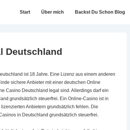
Hauptnavigation
Start
Über mich
Backst Du Schon Blog
l Deutschland
Deutschland ist 18 Jahre. Eine Lizenz aus einem anderen
inde sichere Anbieter mit einer deutschen Online
ne Casino Deutschland legal sind. Allerdings darf ein
d grundsätzlich steuerfrei. Ein Online-Casino ist in
 lizenzierten Anbietern grundsätzlich fehlen. Die
asinos in Deutschland grundsätzlich steuerfrei.