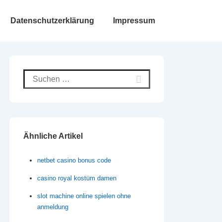
Datenschutzerklärung
Impressum
Suche
nach:
Ähnliche Artikel
netbet casino bonus code
casino royal kostüm damen
slot machine online spielen ohne
anmeldung